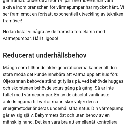
går framåt. Under de år som vi på ThermoVent har varit
aktiva inom branschen för värmepumpar har mycket hänt. Vi
ser fram emot en fortsatt exponentiell utveckling av tekniken
framöver!
Nedan listar vi några av de främsta fördelarna med
värmepumpar. Håll tillgodo!
Reducerat underhållsbehov
Många som tillhör de äldre generationerna känner till den
stora möda det kunde innebära att värma upp ett hus förr.
Oljepannan behövde ständigt fyllas på, ved behövde huggas
och skorstenen behövde sotas gång på gång. Så är inte
fallet med värmepumpar. En av de absolut vanligaste
anledningarna till varför människor väljer dessa
energimetoder är deras underhållsfria natur. Din värmepump
går av sig själv. Bekymmerslöst och utan behov av en
mänsklig hand. Det kan vara bra att emellanåt kontrollera