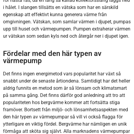
för nästa fas, då en lång så kallad kollektorsslang läggs ned
i hålet. I slangen tillsätts en vätska som har en särskild
egenskap att effektivt kunna generera värme från
omgivningen. Vätskan, som samlar värmen i djupet, pumpas
upp till huset och värmepumpen. Pumpen extraherar värmen
ur vätskan som sedan kyls ned och återgår ner i djupet igen.
Fördelar med den här typen av
värmepump
Det finns ingen energimetod vars popularitet har växt så
snabbt under de senaste årtiondena. Samtidigt har det heller
aldrig funnits en metod som är så lönsam och klimatsmart
på samma gång. Det finns därför god anledning att tro att
populariteten hos bergvärme kommer att fortsätta stiga
framöver. Bortsett från miljö- och lönsamhetsaspekten med
den här typen av värmepumpar så vill vi också flagga för
ytterligare en viktig fördel. Bergvärme har nämligen en unik
förmåga att sköta sig självt. Alla marknadens värmepumpar