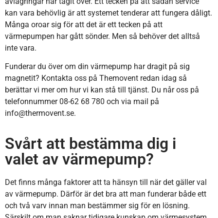
avlagringar har tagit över. Ett tecken på att sådan service
kan vara behövlig är att systemet tenderar att fungera dåligt.
Många oroar sig för att det är ett tecken på att
värmepumpen har gått sönder. Men så behöver det alltså
inte vara.
Funderar du över om din värmepump har dragit på sig
magnetit? Kontakta oss på Themovent redan idag så
berättar vi mer om hur vi kan stå till tjänst. Du når oss på
telefonnummer 08-62 68 780 och via mail på
info@thermovent.se.
Svårt att bestämma dig i
valet av värmepump?
Det finns många faktorer att ta hänsyn till när det gäller val
av värmepump. Därför är det bra att man funderar både ett
och två varv innan man bestämmer sig för en lösning.
Särskilt om man saknar tidigare kunskap om värmesystem