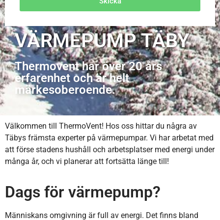
Skicka
VÄRMEPUMP TÄBY
Thermovent har över 20 års
erfarenhet och är helt
märkesoberoende.
Välkommen till ThermoVent! Hos oss hittar du några av
Täbys främsta experter på värmepumpar. Vi har arbetat med
att förse stadens hushåll och arbetsplatser med energi under
många år, och vi planerar att fortsätta länge till!
Dags för värmepump?
Människans omgivning är full av energi. Det finns bland