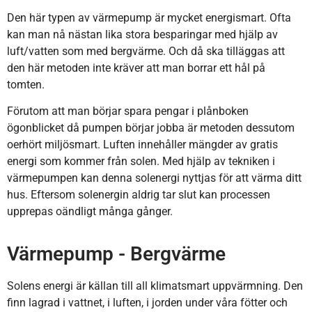
Den här typen av värmepump är mycket energismart. Ofta
kan man nå nästan lika stora besparingar med hjälp av
luft/vatten som med bergvärme. Och då ska tilläggas att
den här metoden inte kräver att man borrar ett hål på
tomten.
Förutom att man börjar spara pengar i plånboken
ögonblicket då pumpen börjar jobba är metoden dessutom
oerhört miljösmart. Luften innehåller mängder av gratis
energi som kommer från solen. Med hjälp av tekniken i
värmepumpen kan denna solenergi nyttjas för att värma ditt
hus. Eftersom solenergin aldrig tar slut kan processen
upprepas oändligt många gånger.
Värmepump - Bergvärme
Solens energi är källan till all klimatsmart uppvärmning. Den
finn lagrad i vattnet, i luften, i jorden under våra fötter och