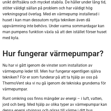
unikt driftsäkra och mycket stabila. De håller under lång tid,
stöter väldigt sällan på problem och har väldigt hög
verkningsgrad överlag. Med en värmepump installerad i
huset i kan man dessutom nyttja tekniken även då
uppvärmning inte behövs. Under varma sommardagar kan
man pumpens funktion växla så att den istället förser huset
med kyla.
Hur fungerar värmepumpar?
Nu har vi gått igenom de vinster som installation av
värmepump leder till. Men hur fungerar egentligen själva
tekniken? För er som funderar på att ta hjälp av oss på
ThermoVent ska vi nu gå igenom de tekniska grunderna för
värmepumpar.
Runt omkring oss finns mängder av energi – i luft, vatten,
jord och berg. Med hjälp av olika typer av värmepumpar kan
denna energi utvinnas och göras till värme i ditt hus.