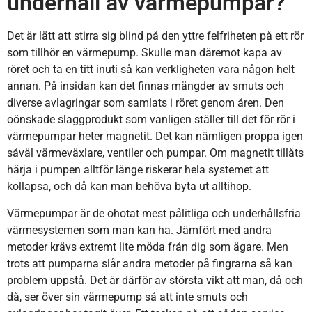
underhåll av värmepumpar?
Det är lätt att stirra sig blind på den yttre felfriheten på ett rör
som tillhör en värmepump. Skulle man däremot kapa av
röret och ta en titt inuti så kan verkligheten vara någon helt
annan. På insidan kan det finnas mängder av smuts och
diverse avlagringar som samlats i röret genom åren. Den
oönskade slaggprodukt som vanligen ställer till det för rör i
värmepumpar heter magnetit. Det kan nämligen proppa igen
såväl värmeväxlare, ventiler och pumpar. Om magnetit tillåts
härja i pumpen alltför länge riskerar hela systemet att
kollapsa, och då kan man behöva byta ut alltihop.
Värmepumpar är de ohotat mest pålitliga och underhållsfria
värmesystemen som man kan ha. Jämfört med andra
metoder krävs extremt lite möda från dig som ägare. Men
trots att pumparna slår andra metoder på fingrarna så kan
problem uppstå. Det är därför av största vikt att man, då och
då, ser över sin värmepump så att inte smuts och